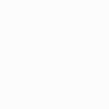
Sorteos
Historia
Grupos
Sobre
Vídeos
PÁGINAS
WEB DE LA
UEFA
UEFA.com
Fundación de la
UEFA
ELEGIR IDIOMA
Español
English
Français
Deutsch
Русский
Español
Italiano
Português
Privacidad
Términos y condiciones
Política de cookies
Ajustes de privacidad