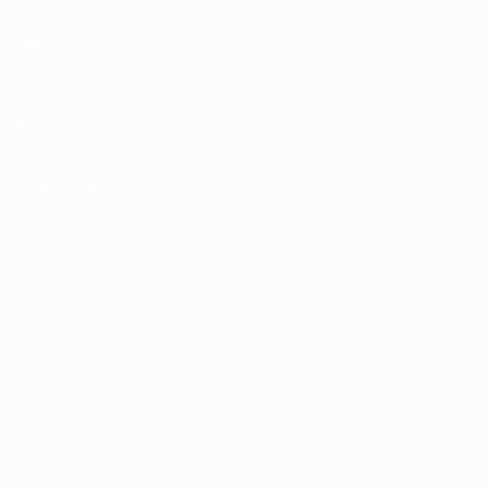
Sorteos
Historia
Grupos
Sobre
Vídeos
PÁGINAS
WEB DE LA
UEFA
UEFA.com
Fundación de la
UEFA
ELEGIR IDIOMA
Español
English
Français
Deutsch
Русский
Español
Italiano
Português
Privacidad
Términos y condiciones
Política de cookies
Ajustes de privacidad