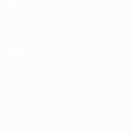
Sorteos
Grupos
Vídeos
PÁGINAS WEB DE LA UEFA
UEFA.com
Fundación de la UEFA
ELEGIR IDIOMA
Español
English
Français
Deutsch
Русский
Español
Italiano
Privacidad
Términos y condiciones
Política de cookies
Ajustes de privacidad
© 1998-2026 UEFA. Todos los derechos reservados