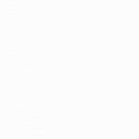
Sorteos
Historia
Grupos
Sobre
Vídeos
PÁGINAS
WEB DE LA
UEFA
UEFA.com
Fundación de la
UEFA
ELEGIR IDIOMA
Español
English
Français
Deutsch
Русский
Español
Italiano
Português
Privacidad
Términos y condiciones
Política de cookies
Ajustes de privacidad