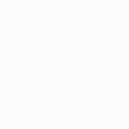
Sorteos
Historia
Grupos
Sobre
Vídeos
PÁGINAS
WEB DE LA
UEFA
UEFA.com
Fundación de la
UEFA
ELEGIR IDIOMA
Español
English
Français
Deutsch
Русский
Español
Italiano
Português
Privacidad
Términos y condiciones
Política de cookies
Ajustes de privacidad