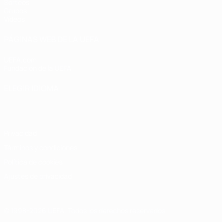
Sorteos
Grupos
Vídeos
PÁGINAS WEB DE LA UEFA
UEFA.com
Fundación de la UEFA
ELEGIR IDIOMA
Español
English
Français
Deutsch
Русский
Español
Italiano
Privacidad
Términos y condiciones
Política de cookies
Ajustes de privacidad
© 1998-2026 UEFA. Todos los derechos reservados