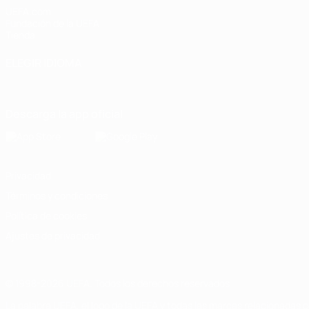
UEFA.com
Fundación de la UEFA
Tienda
ELEGIR IDIOMA
Español
English
Français
Deutsch
Русский
Español
Italiano
Descarga la app oficial
Privacidad
Términos y condiciones
Política de cookies
Ajustes de privacidad
© 1998-2026 UEFA. Todos los derechos reservados
La palabra UEFA, el logo de la UEFA y todas las marcas relacionadas c