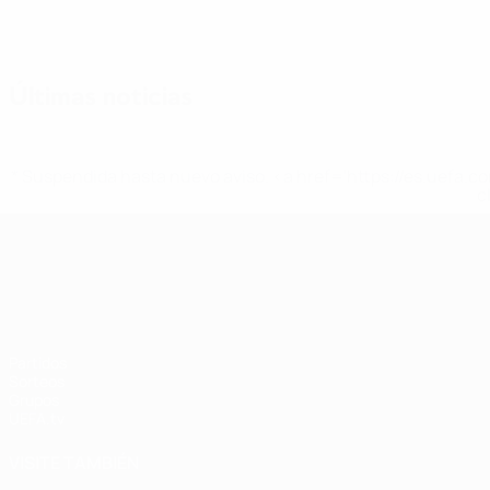
Últimas noticias
* Suspendida hasta nuevo aviso. <a href='https://es.uef
c
UEFA Nations League
Partidos
Sorteos
Grupos
UEFA.tv
VISITE TAMBIÉN