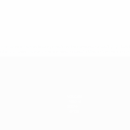
a.com/insideuefa/mediaservices/mediareleases/news/0272-14
lubes-y-selecciones-nacionales-rusas/'>Más información</
Noticias
Historia
Sobre
Tienda