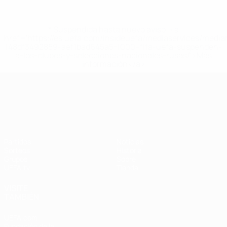
* Suspendida hasta nuevo aviso. <a
href='https://es.uefa.com/insideuefa/mediaservices/medi
148df3492859-aef1bad645a5-1000--fifa-uefa-suspenden-
a-los-clubes-y-selecciones-nacionales-rusas/'>Más
información</a>
UEFA Nations League
Partidos
Noticias
Sorteos
Historia
Grupos
Sobre
UEFA.tv
Tienda
VISITE
TAMBIÉN
UEFA.com
Fundación de la