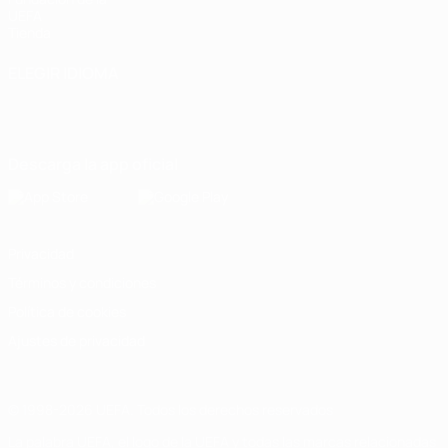
UEFA
Tienda
ELEGIR IDIOMA
Español
English
Français
Deutsch
Русский
Español
Italiano
Português
Descarga la app oficial
Privacidad
Términos y condiciones
Política de cookies
Ajustes de privacidad
© 1998-2026 UEFA. Todos los derechos reservados
La palabra UEFA, el logo de la UEFA y todas las marcas relacionadas