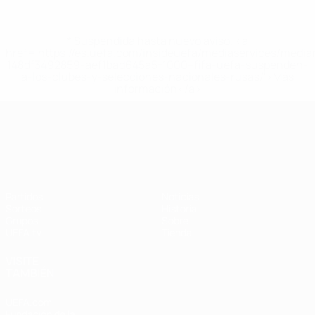
* Suspendida hasta nuevo aviso. <a
href='https://es.uefa.com/insideuefa/mediaservices/medi
148df3492859-aef1bad645a5-1000--fifa-uefa-suspenden-
a-los-clubes-y-selecciones-nacionales-rusas/'>Más
información</a>
UEFA Nations League
Partidos
Noticias
Sorteos
Historia
Grupos
Sobre
UEFA.tv
Tienda
VISITE
TAMBIÉN
UEFA.com
Fundación de la