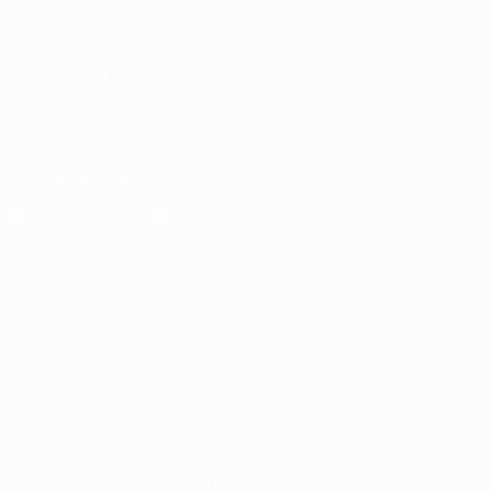
UEFA
Tienda
ELEGIR IDIOMA
Español
English
Français
Deutsch
Русский
Español
Italiano
Português
Descarga la app oficial
Privacidad
Términos y condiciones
Política de cookies
Ajustes de privacidad
© 1998-2026 UEFA. Todos los derechos reservados
La palabra UEFA, el logo de la UEFA y todas las marcas relacionadas