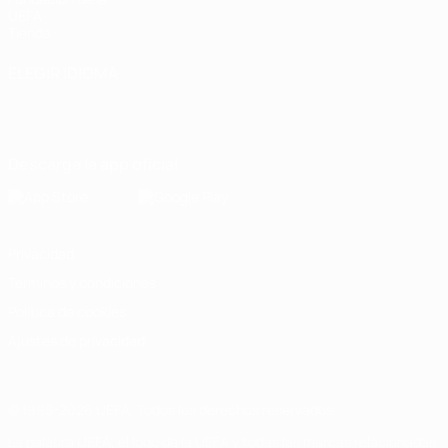
UEFA
Tienda
ELEGIR IDIOMA
Español
English
Français
Deutsch
Русский
Español
Italiano
Português
Descarga la app oficial
Privacidad
Términos y condiciones
Política de cookies
Ajustes de privacidad
© 1998-2026 UEFA. Todos los derechos reservados
La palabra UEFA, el logo de la UEFA y todas las marcas relacionadas