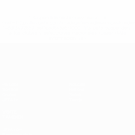
* Suspendida hasta nuevo aviso. <a
href='https://es.uefa.com/insideuefa/mediaservices/medi
148df3492859-aef1bad645a5-1000--fifa-uefa-suspenden-
a-los-clubes-y-selecciones-nacionales-rusas/'>Más
información</a>
UEFA Nations League
Partidos
Noticias
Sorteos
Historia
Grupos
Sobre
UEFA.tv
Tienda
VISITE
TAMBIÉN
UEFA.com
Fundación de la