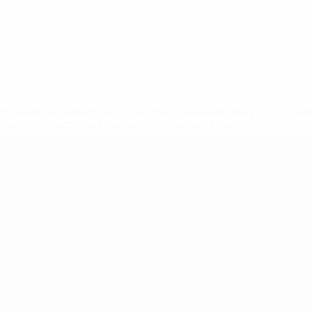
a.com/insideuefa/mediaservices/mediareleases/news/0272-14
lubes-y-selecciones-nacionales-rusas/'>Más información</
Noticias
Historia
Sobre
Tienda