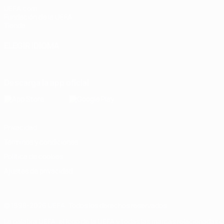
UEFA.com
Fundación de la UEFA
Tienda
ELEGIR IDIOMA
Español
English
Français
Deutsch
Русский
Español
Italiano
Descarga la app oficial
Privacidad
Términos y condiciones
Política de cookies
Ajustes de privacidad
© 1998-2026 UEFA. Todos los derechos reservados
La palabra UEFA, el logo de la UEFA y todas las marcas relacionadas c