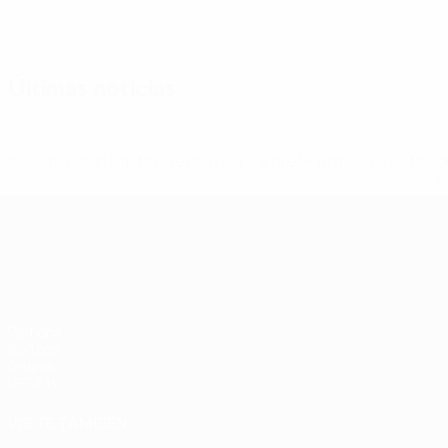
Últimas noticias
* Suspendida hasta nuevo aviso. <a href='https://es.uef
c
UEFA Nations League
Partidos
Sorteos
Grupos
UEFA.tv
VISITE TAMBIÉN