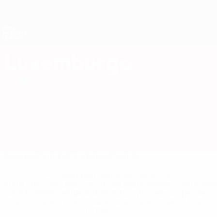
Saltar
al
contenido
Nations League y EURO Femenina
Consíguela
principal
Resultados y estadísticas de fútbol en directo
UEFA Nations League
Luxemburgo
Luxemburgo Estadísticas UEFA Nations League 2027
Liga
Resumen
Partidos
Estadísticas
Plantilla
* Suspendida hasta nuevo aviso. <a
href='https://es.uefa.com/insideuefa/mediaservices/medi
148df3492859-aef1bad645a5-1000--fifa-uefa-suspenden-
a-los-clubes-y-selecciones-nacionales-rusas/'>Más
información</a>