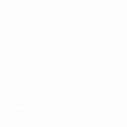
UEFA Nations League
Partidos
Noticias
Sorteos
Historia
Grupos
Sobre
UEFA.tv
Tienda
VISITE
TAMBIÉN
UEFA.com
Fundación de la
UEFA
Tienda
ELEGIR IDIOMA
Español
English
Français
Deutsch
Русский
Español
Italiano
Português