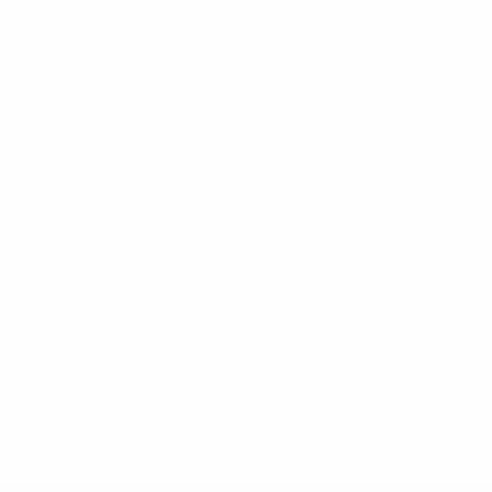
* Suspendida hasta nuevo aviso. <a
href='https://es.uefa.com/insideuefa/mediaservices/medi
148df3492859-aef1bad645a5-1000--fifa-uefa-suspenden-
a-los-clubes-y-selecciones-nacionales-rusas/'>Más
información</a>