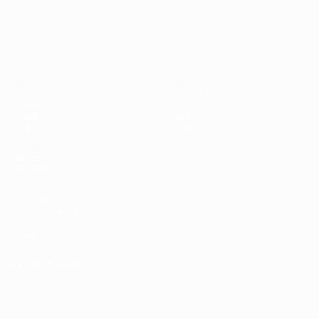
UEFA Nations League
Partidos
Noticias
Sorteos
Historia
Grupos
Sobre
UEFA.tv
Tienda
VISITE
TAMBIÉN
UEFA.com
Fundación de la
UEFA
Tienda
ELEGIR IDIOMA
Español
English
Français
Deutsch
Русский
Español
Italiano
Português