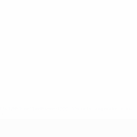
8df3492859-aef1bad645a5-1000--fifa-uefa-suspenden-a-los-
a>