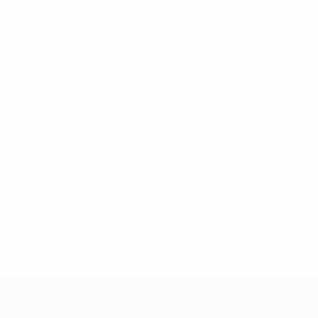
* Suspendida hasta nuevo aviso. <a href='https://es.uef
c
UEFA Nations League