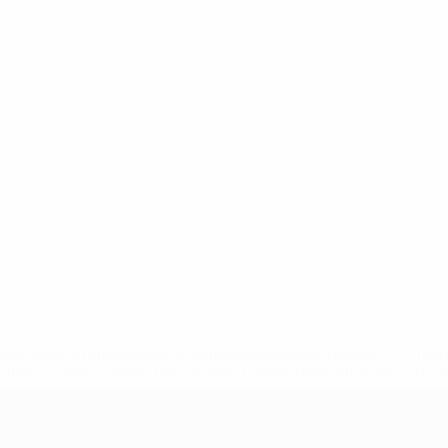
a.com/insideuefa/mediaservices/mediareleases/news/0272-14
lubes-y-selecciones-nacionales-rusas/'>Más información</