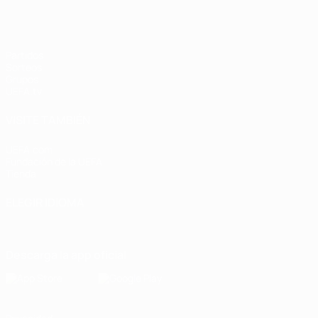
Partidos
Sorteos
Grupos
UEFA.tv
VISITE TAMBIÉN
UEFA.com
Fundación de la UEFA
Tienda
ELEGIR IDIOMA
Español
English
Français
Deutsch
Русский
Español
Italiano
Descarga la app oficial