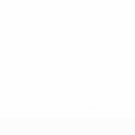
a.com/insideuefa/mediaservices/mediareleases/news/0272-14
lubes-y-selecciones-nacionales-rusas/'>Más información</