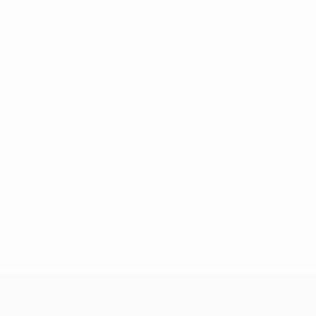
* Suspendida hasta nuevo aviso. <a href='https://es.uef
c
UEFA Nations League