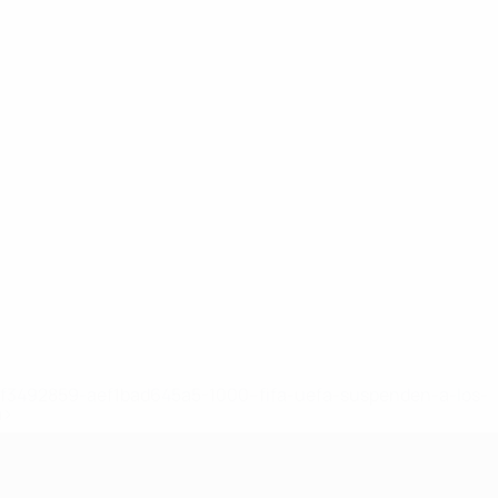
8df3492859-aef1bad645a5-1000--fifa-uefa-suspenden-a-los-
a>