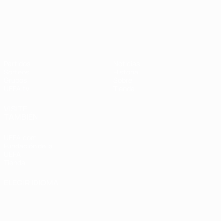
UEFA Nations League
Partidos
Noticias
Sorteos
Historia
Grupos
Sobre
UEFA.tv
Tienda
VISITE
TAMBIÉN
UEFA.com
Fundación de la
UEFA
Tienda
ELEGIR IDIOMA
Español
English
Français
Deutsch
Русский
Español
Italiano
Português