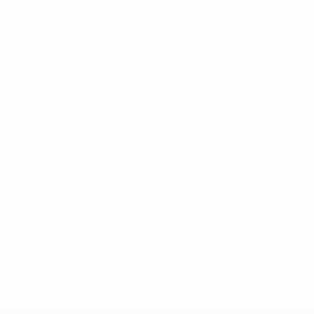
* Suspendida hasta nuevo aviso. <a
href='https://es.uefa.com/insideuefa/mediaservices/medi
148df3492859-aef1bad645a5-1000--fifa-uefa-suspenden-
a-los-clubes-y-selecciones-nacionales-rusas/'>Más
información</a>