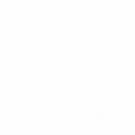
* Suspendida hasta nuevo aviso. <a
href='https://es.uefa.com/insideuefa/mediaservices/medi
148df3492859-aef1bad645a5-1000--fifa-uefa-suspenden-
a-los-clubes-y-selecciones-nacionales-rusas/'>Más
información</a>