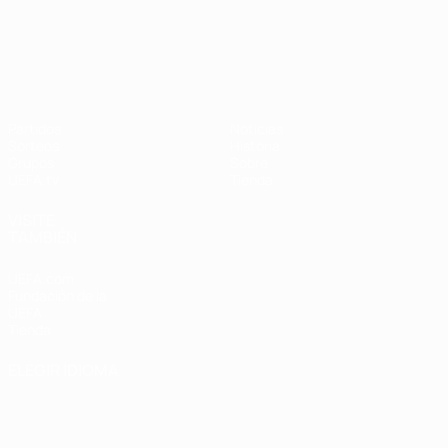
UEFA Nations League
Partidos
Noticias
Sorteos
Historia
Grupos
Sobre
UEFA.tv
Tienda
VISITE
TAMBIÉN
UEFA.com
Fundación de la
UEFA
Tienda
ELEGIR IDIOMA
Español
English
Français
Deutsch
Русский
Español
Italiano
Português