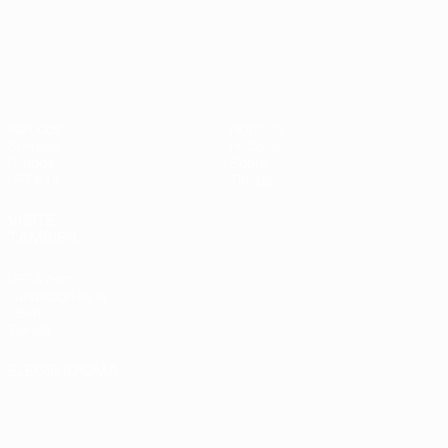
UEFA Nations League
Partidos
Noticias
Sorteos
Historia
Grupos
Sobre
UEFA.tv
Tienda
VISITE
TAMBIÉN
UEFA.com
Fundación de la
UEFA
Tienda
ELEGIR IDIOMA
Español
English
Français
Deutsch
Русский
Español
Italiano
Português