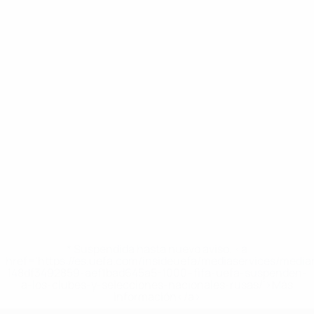
* Suspendida hasta nuevo aviso. <a
href='https://es.uefa.com/insideuefa/mediaservices/medi
148df3492859-aef1bad645a5-1000--fifa-uefa-suspenden-
a-los-clubes-y-selecciones-nacionales-rusas/'>Más
información</a>