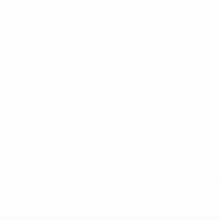
* Suspendida hasta nuevo aviso. <a
href='https://es.uefa.com/insideuefa/mediaservices/medi
148df3492859-aef1bad645a5-1000--fifa-uefa-suspenden-
a-los-clubes-y-selecciones-nacionales-rusas/'>Más
información</a>