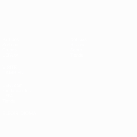
UEFA Nations League
Partidos
Noticias
Sorteos
Historia
Grupos
Sobre
UEFA.tv
Tienda
VISITE
TAMBIÉN
UEFA.com
Fundación de la
UEFA
Tienda
ELEGIR IDIOMA
Español
English
Français
Deutsch
Русский
Español
Italiano
Português