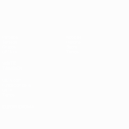
UEFA Nations League
Partidos
Noticias
Sorteos
Historia
Grupos
Sobre
UEFA.tv
Tienda
VISITE
TAMBIÉN
UEFA.com
Fundación de la
UEFA
Tienda
ELEGIR IDIOMA
Español
English
Français
Deutsch
Русский
Español
Italiano
Português