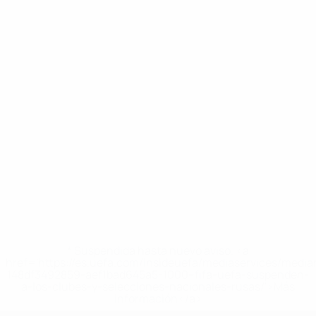
* Suspendida hasta nuevo aviso. <a
href='https://es.uefa.com/insideuefa/mediaservices/medi
148df3492859-aef1bad645a5-1000--fifa-uefa-suspenden-
a-los-clubes-y-selecciones-nacionales-rusas/'>Más
información</a>