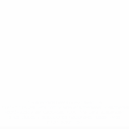
* Suspendida hasta nuevo aviso. <a
href='https://es.uefa.com/insideuefa/mediaservices/medi
148df3492859-aef1bad645a5-1000--fifa-uefa-suspenden-
a-los-clubes-y-selecciones-nacionales-rusas/'>Más
información</a>