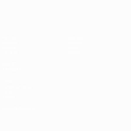
UEFA Nations League
Partidos
Noticias
Sorteos
Historia
Grupos
Sobre
UEFA.tv
Tienda
VISITE
TAMBIÉN
UEFA.com
Fundación de la
UEFA
Tienda
ELEGIR IDIOMA
Español
English
Français
Deutsch
Русский
Español
Italiano
Português