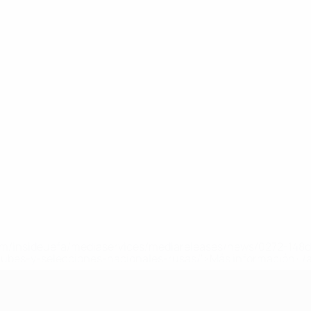
a.com/insideuefa/mediaservices/mediareleases/news/0272-14
lubes-y-selecciones-nacionales-rusas/'>Más información</