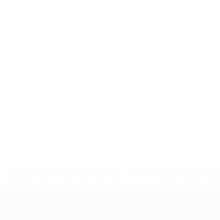
* Suspendida hasta nuevo aviso. <a href='https://es.uef
c
UEFA Nations League