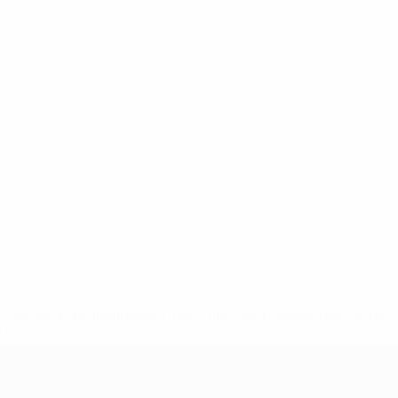
8df3492859-aef1bad645a5-1000--fifa-uefa-suspenden-a-los-
a>