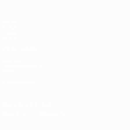
Partidos
Sorteos
Grupos
UEFA.tv
VISITE TAMBIÉN
UEFA.com
Fundación de la UEFA
Tienda
ELEGIR IDIOMA
Español
English
Français
Deutsch
Русский
Español
Italiano
Descarga la app oficial