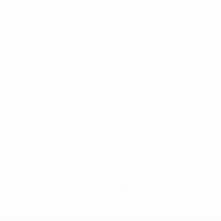
* Suspendida hasta nuevo aviso. <a
href='https://es.uefa.com/insideuefa/mediaservices/medi
148df3492859-aef1bad645a5-1000--fifa-uefa-suspenden-
a-los-clubes-y-selecciones-nacionales-rusas/'>Más
información</a>