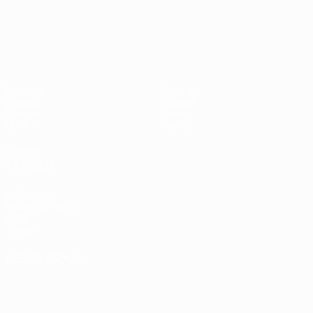
UEFA Nations League
Partidos
Noticias
Sorteos
Historia
Grupos
Sobre
UEFA.tv
Tienda
VISITE
TAMBIÉN
UEFA.com
Fundación de la
UEFA
Tienda
ELEGIR IDIOMA
Español
English
Français
Deutsch
Русский
Español
Italiano
Português