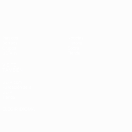
UEFA Nations League
Partidos
Noticias
Sorteos
Historia
Grupos
Sobre
UEFA.tv
Tienda
VISITE
TAMBIÉN
UEFA.com
Fundación de la
UEFA
Tienda
ELEGIR IDIOMA
Español
English
Français
Deutsch
Русский
Español
Italiano
Português