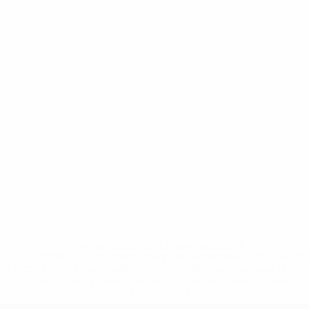
* Suspendida hasta nuevo aviso. <a
href='https://es.uefa.com/insideuefa/mediaservices/medi
148df3492859-aef1bad645a5-1000--fifa-uefa-suspenden-
a-los-clubes-y-selecciones-nacionales-rusas/'>Más
información</a>