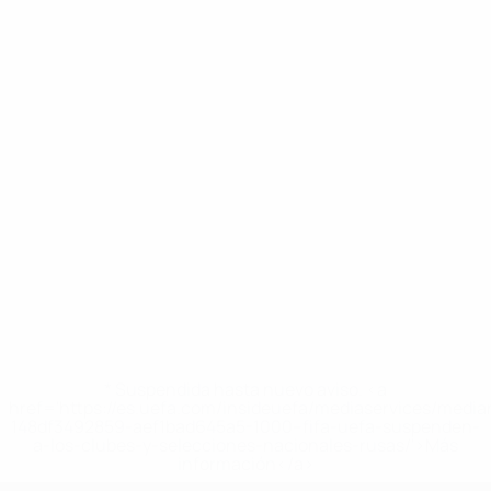
* Suspendida hasta nuevo aviso. <a
href='https://es.uefa.com/insideuefa/mediaservices/medi
148df3492859-aef1bad645a5-1000--fifa-uefa-suspenden-
a-los-clubes-y-selecciones-nacionales-rusas/'>Más
información</a>