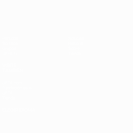
UEFA Nations League
Partidos
Noticias
Sorteos
Historia
Grupos
Sobre
UEFA.tv
Tienda
VISITE
TAMBIÉN
UEFA.com
Fundación de la
UEFA
Tienda
ELEGIR IDIOMA
Español
English
Français
Deutsch
Русский
Español
Italiano
Português