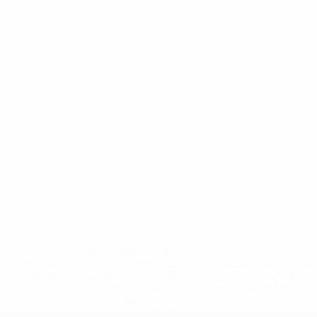
* Suspendida hasta nuevo aviso. <a
href='https://es.uefa.com/insideuefa/mediaservices/medi
148df3492859-aef1bad645a5-1000--fifa-uefa-suspenden-
a-los-clubes-y-selecciones-nacionales-rusas/'>Más
información</a>