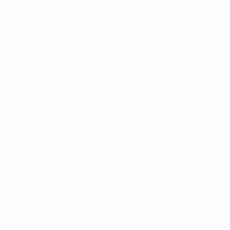
UEFA Nations League
Partidos
Noticias
Sorteos
Historia
Grupos
Sobre
UEFA.tv
Tienda
VISITE
TAMBIÉN
UEFA.com
Fundación de la
UEFA
Tienda
ELEGIR IDIOMA
Español
English
Français
Deutsch
Русский
Español
Italiano
Português