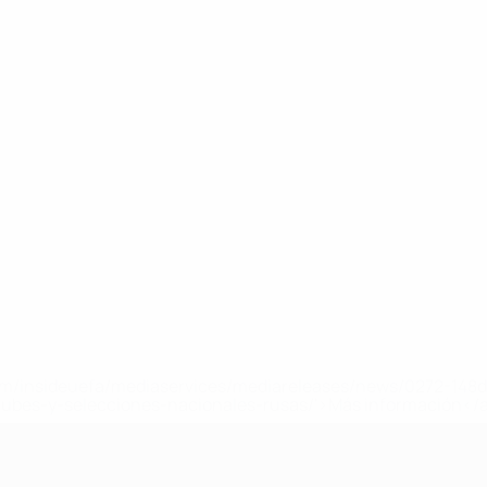
a.com/insideuefa/mediaservices/mediareleases/news/0272-14
lubes-y-selecciones-nacionales-rusas/'>Más información</