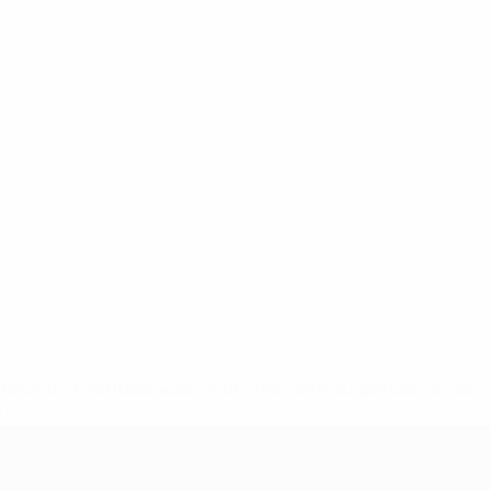
8df3492859-aef1bad645a5-1000--fifa-uefa-suspenden-a-los-
a>