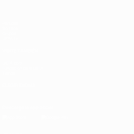
Partidos
Sorteos
Grupos
UEFA.tv
VISITE TAMBIÉN
UEFA.com
Fundación de la UEFA
Tienda
ELEGIR IDIOMA
Español
English
Français
Deutsch
Русский
Español
Italiano
Descarga la app oficial