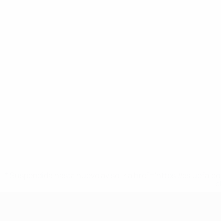
* Suspendida hasta nuevo aviso. <a href='https://es.uef
c
UEFA Nations League