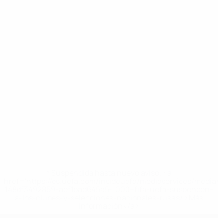
* Suspendida hasta nuevo aviso. <a
href='https://es.uefa.com/insideuefa/mediaservices/medi
148df3492859-aef1bad645a5-1000--fifa-uefa-suspenden-
a-los-clubes-y-selecciones-nacionales-rusas/'>Más
información</a>