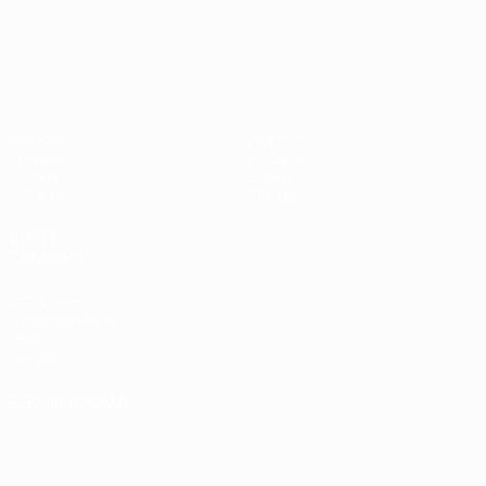
UEFA Nations League
Partidos
Noticias
Sorteos
Historia
Grupos
Sobre
UEFA.tv
Tienda
VISITE
TAMBIÉN
UEFA.com
Fundación de la
UEFA
Tienda
ELEGIR IDIOMA
Español
English
Français
Deutsch
Русский
Español
Italiano
Português