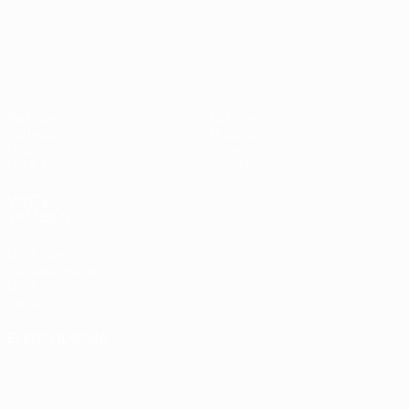
UEFA Nations League
Partidos
Noticias
Sorteos
Historia
Grupos
Sobre
UEFA.tv
Tienda
VISITE
TAMBIÉN
UEFA.com
Fundación de la
UEFA
Tienda
ELEGIR IDIOMA
Español
English
Français
Deutsch
Русский
Español
Italiano
Português