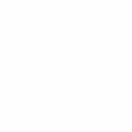
* Suspendida hasta nuevo aviso. <a
href='https://es.uefa.com/insideuefa/mediaservices/medi
148df3492859-aef1bad645a5-1000--fifa-uefa-suspenden-
a-los-clubes-y-selecciones-nacionales-rusas/'>Más
información</a>