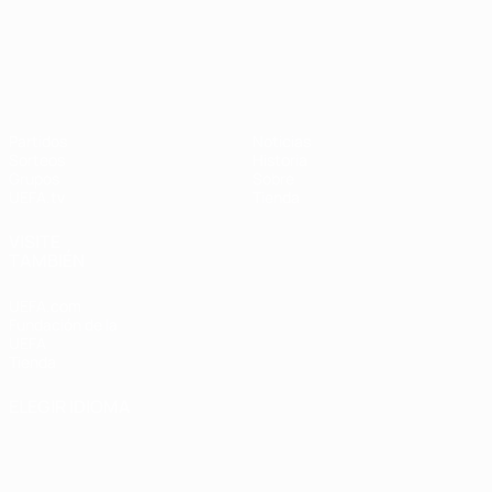
UEFA Nations League
Partidos
Noticias
Sorteos
Historia
Grupos
Sobre
UEFA.tv
Tienda
VISITE
TAMBIÉN
UEFA.com
Fundación de la
UEFA
Tienda
ELEGIR IDIOMA
Español
English
Français
Deutsch
Русский
Español
Italiano
Português