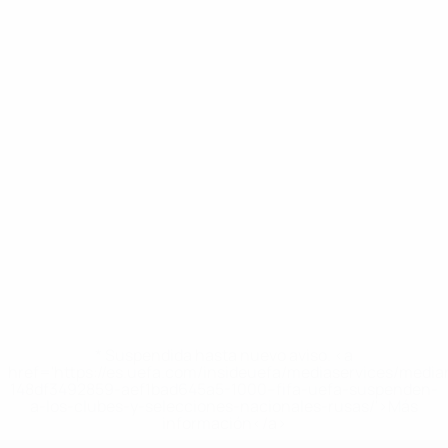
* Suspendida hasta nuevo aviso. <a
href='https://es.uefa.com/insideuefa/mediaservices/medi
148df3492859-aef1bad645a5-1000--fifa-uefa-suspenden-
a-los-clubes-y-selecciones-nacionales-rusas/'>Más
información</a>