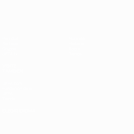
UEFA Nations League
Partidos
Noticias
Sorteos
Historia
Grupos
Sobre
UEFA.tv
Tienda
VISITE
TAMBIÉN
UEFA.com
Fundación de la
UEFA
Tienda
ELEGIR IDIOMA
Español
English
Français
Deutsch
Русский
Español
Italiano
Português