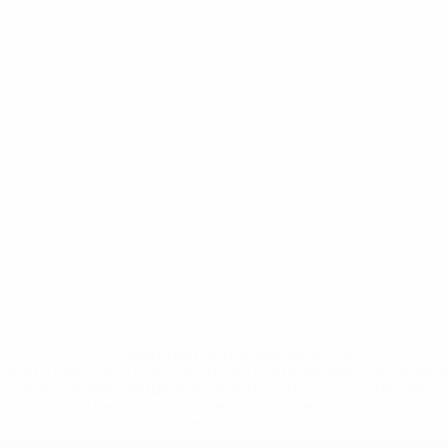
* Suspendida hasta nuevo aviso. <a
href='https://es.uefa.com/insideuefa/mediaservices/medi
148df3492859-aef1bad645a5-1000--fifa-uefa-suspenden-
a-los-clubes-y-selecciones-nacionales-rusas/'>Más
información</a>