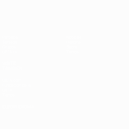
UEFA Nations League
Partidos
Noticias
Sorteos
Historia
Grupos
Sobre
UEFA.tv
Tienda
VISITE
TAMBIÉN
UEFA.com
Fundación de la
UEFA
Tienda
ELEGIR IDIOMA
Español
English
Français
Deutsch
Русский
Español
Italiano
Português