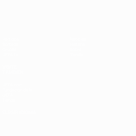
UEFA Nations League
Partidos
Noticias
Sorteos
Historia
Grupos
Sobre
UEFA.tv
Tienda
VISITE
TAMBIÉN
UEFA.com
Fundación de la
UEFA
Tienda
ELEGIR IDIOMA
Español
English
Français
Deutsch
Русский
Español
Italiano
Português