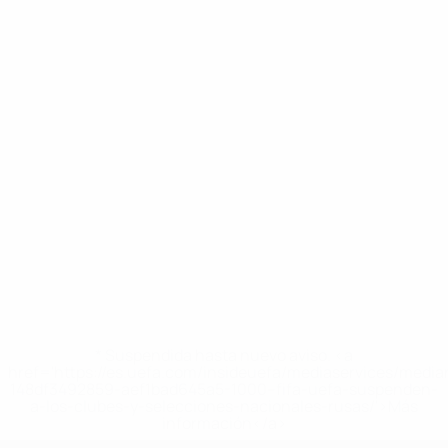
* Suspendida hasta nuevo aviso. <a
href='https://es.uefa.com/insideuefa/mediaservices/medi
148df3492859-aef1bad645a5-1000--fifa-uefa-suspenden-
a-los-clubes-y-selecciones-nacionales-rusas/'>Más
información</a>