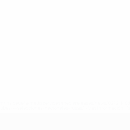
a.com/insideuefa/mediaservices/mediareleases/news/0272-14
lubes-y-selecciones-nacionales-rusas/'>Más información</