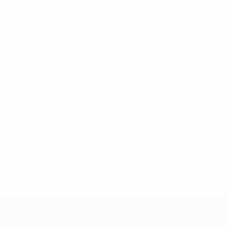
* Suspendida hasta nuevo aviso. <a href='https://es.uef
c
UEFA Nations League