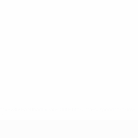
8df3492859-aef1bad645a5-1000--fifa-uefa-suspenden-a-los-
a>