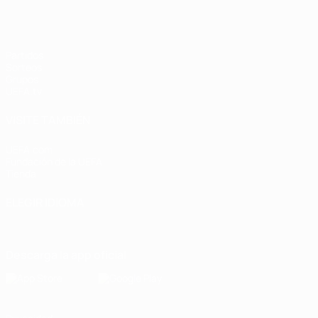
Partidos
Sorteos
Grupos
UEFA.tv
VISITE TAMBIÉN
UEFA.com
Fundación de la UEFA
Tienda
ELEGIR IDIOMA
Español
English
Français
Deutsch
Русский
Español
Italiano
Descarga la app oficial