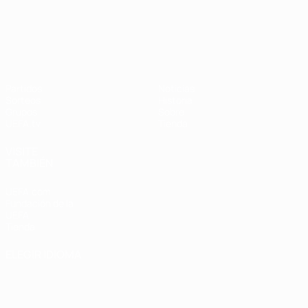
UEFA Nations League
Partidos
Noticias
Sorteos
Historia
Grupos
Sobre
UEFA.tv
Tienda
VISITE
TAMBIÉN
UEFA.com
Fundación de la
UEFA
Tienda
ELEGIR IDIOMA
Español
English
Français
Deutsch
Русский
Español
Italiano
Português