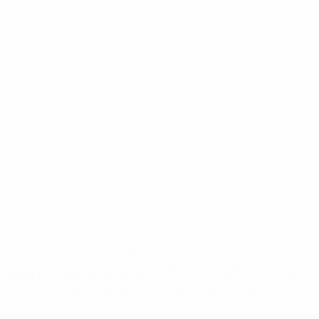
* Suspendida hasta nuevo aviso. <a
href='https://es.uefa.com/insideuefa/mediaservices/medi
148df3492859-aef1bad645a5-1000--fifa-uefa-suspenden-
a-los-clubes-y-selecciones-nacionales-rusas/'>Más
información</a>