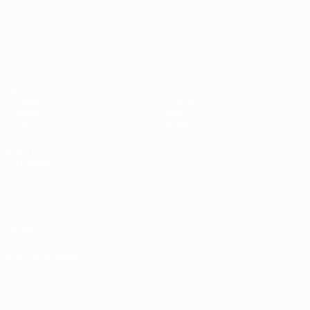
UEFA Nations League
Partidos
Noticias
Sorteos
Historia
Grupos
Sobre
UEFA.tv
Tienda
VISITE
TAMBIÉN
UEFA.com
Fundación de la
UEFA
Tienda
ELEGIR IDIOMA
Español
English
Français
Deutsch
Русский
Español
Italiano
Português