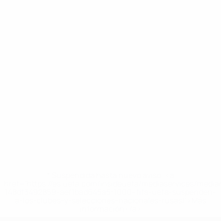
* Suspendida hasta nuevo aviso. <a
href='https://es.uefa.com/insideuefa/mediaservices/medi
148df3492859-aef1bad645a5-1000--fifa-uefa-suspenden-
a-los-clubes-y-selecciones-nacionales-rusas/'>Más
información</a>