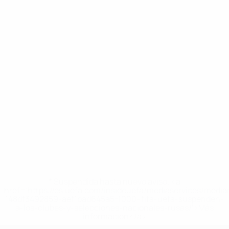
* Suspendida hasta nuevo aviso. <a
href='https://es.uefa.com/insideuefa/mediaservices/medi
148df3492859-aef1bad645a5-1000--fifa-uefa-suspenden-
a-los-clubes-y-selecciones-nacionales-rusas/'>Más
información</a>