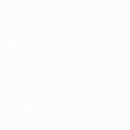
UEFA Nations League
Partidos
Noticias
Sorteos
Historia
Grupos
Sobre
UEFA.tv
Tienda
VISITE
TAMBIÉN
UEFA.com
Fundación de la
UEFA
Tienda
ELEGIR IDIOMA
Español
English
Français
Deutsch
Русский
Español
Italiano
Português