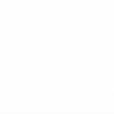
* Suspendida hasta nuevo aviso. <a
href='https://es.uefa.com/insideuefa/mediaservices/medi
148df3492859-aef1bad645a5-1000--fifa-uefa-suspenden-
a-los-clubes-y-selecciones-nacionales-rusas/'>Más
información</a>