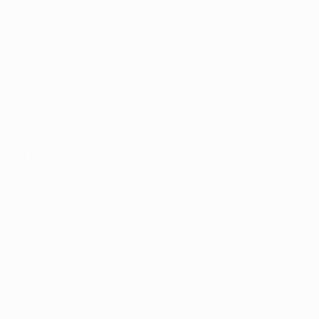
UEFA Nations League
Partidos
Noticias
Sorteos
Historia
Grupos
Sobre
UEFA.tv
Tienda
VISITE
TAMBIÉN
UEFA.com
Fundación de la
UEFA
Tienda
ELEGIR IDIOMA
Español
English
Français
Deutsch
Русский
Español
Italiano
Português