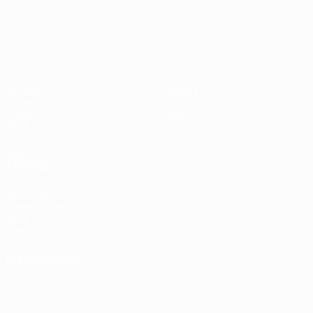
UEFA Nations League
Partidos
Noticias
Sorteos
Historia
Grupos
Sobre
UEFA.tv
Tienda
VISITE
TAMBIÉN
UEFA.com
Fundación de la
UEFA
Tienda
ELEGIR IDIOMA
Español
English
Français
Deutsch
Русский
Español
Italiano
Português