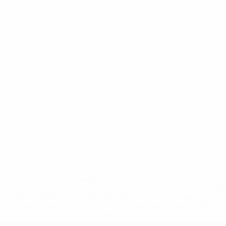
* Suspendida hasta nuevo aviso. <a
href='https://es.uefa.com/insideuefa/mediaservices/medi
148df3492859-aef1bad645a5-1000--fifa-uefa-suspenden-
a-los-clubes-y-selecciones-nacionales-rusas/'>Más
información</a>