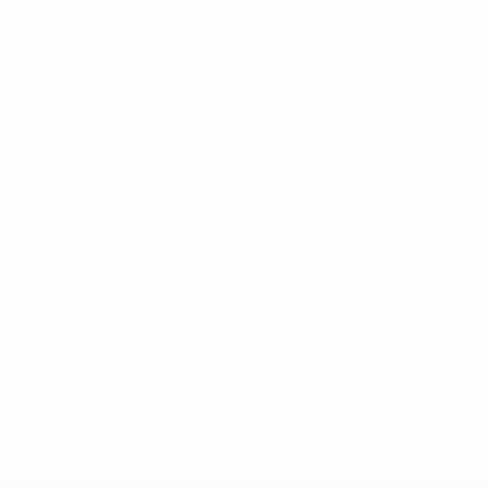
* Suspendida hasta nuevo aviso. <a
href='https://es.uefa.com/insideuefa/mediaservices/medi
148df3492859-aef1bad645a5-1000--fifa-uefa-suspenden-
a-los-clubes-y-selecciones-nacionales-rusas/'>Más
información</a>