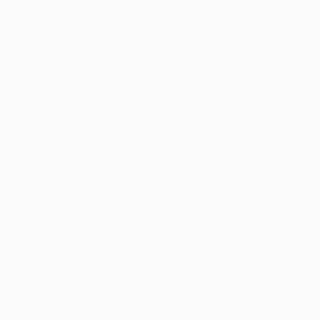
UEFA Nations League
Partidos
Noticias
Sorteos
Historia
Grupos
Sobre
UEFA.tv
Tienda
VISITE
TAMBIÉN
UEFA.com
Fundación de la
UEFA
Tienda
ELEGIR IDIOMA
Español
English
Français
Deutsch
Русский
Español
Italiano
Português