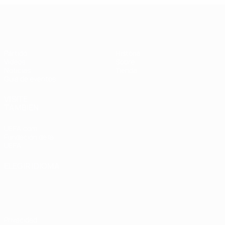
Supercopa de la UEFA
Partido
Historia
Vídeos
Sobre
Noticias
Tienda
Guía de eventos
VISITE
TAMBIÉN
UEFA.com
Fundación de la
UEFA
ELEGIR IDIOMA
Español
English
Français
Deutsch
Русский
Español
Italiano
Português
Privacidad