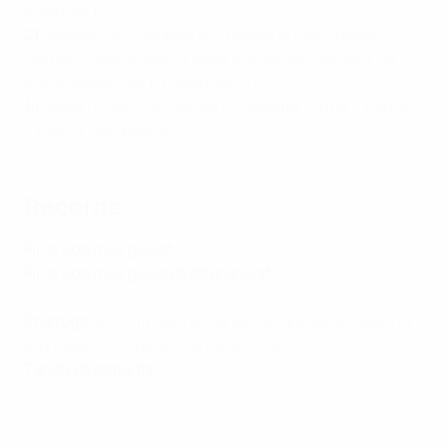
Villarreal 1)
21:
Inglaterra (Liverpool 6, Chelsea 5, Manchester
United 4, Nottingham Forest 2, Arsenal 1, Aston Villa 1,
Manchester City 1, Tottenham 1)
14:
Italia (Milan 7, Juventus 2, Atalanta 1, Inter 1, Parma
1, Lazio 1, Sampdoria 1)
R
écords
Final con más goles*:
2015, Barcelona - Sevilla 5-4
Final con más goles de diferencia*:
2006, Sevilla -
Barcelona 3-0
, y
2012, Atlético de Madrid - Chelsea 4-1
Prórroga:
en 12 finales se ha tenido que jugar hasta la
prórroga, incluida la más reciente en 2021
Tanda de penaltis:
2013, Bayern - Chelsea 2-2 (el
Bayern ganó 5-4 en los penaltis)
,
2019, Liverpool -
Chelsea 2-2 (el Liverpool ganó 5-4 en los penaltis)
,
2021, Chelsea - Villarreal 6-5 (el Chelsea ganó 6-5 en