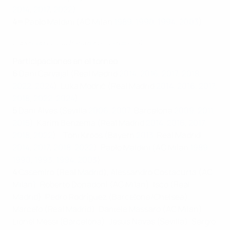
2014
,
2017
,
2022
)
4=
Paolo Maldini (AC Milan
1989
,
1990
,
1994
,
2003
)
Supercopa 2015: Barcelona - Sevilla 5-4
Participaciones en el torneo
6
Dani Carvajal (Real Madrid
2014
,
2016
,
2017
,
2018
,
2022
,
2024
), Luka Modrić (Real Madrid
2014
,
2016
,
2017
,
2018
,
2022
,
2024
)
5
Dani Alves (Sevilla
2006
,
2007
, Barcelona
2009
,
2011
,
2015
), Karim Benzema (Real Madrid
2014
,
2016
,
2017
,
2018
,
2022
), , Toni Kroos (Bayern
2013
, Real Madrid
2014
,
2017
,
2018
,
2022
), Paolo Maldini (AC Milan
1989
,
1990
,
1993
,
1994
,
2003
)
4
Casemiro (Real Madrid), Alessandro Costacurta (AC
Milan), Roberto Donadoni (AC Milan), Isco (Real
Madrid), Pedro Rodríguez (Barcelona/Chelsea),
Marcelo (Real Madrid), Daniele Massaro (AC Milan),
Lionel Messi (Barcelona), Jesús Navas (Sevilla), Sergio