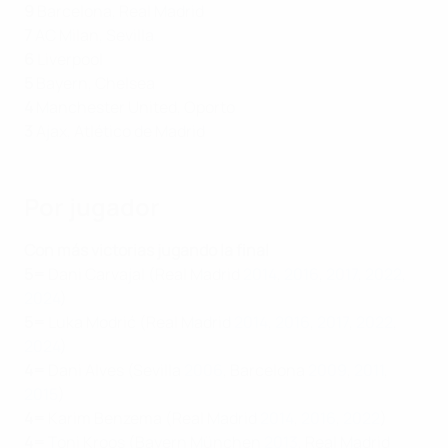
9
Barcelona, Real Madrid
7
AC Milan, Sevilla
6
Liverpool
5
Bayern, Chelsea
4
Manchester United, Oporto
3
Ajax, Atlético de Madrid
Por jugador
Con más victorias jugando la final
5=
Dani Carvajal (Real Madrid
2014
,
2016
,
2017
,
2022
,
2024
)
5=
Luka Modrić (Real Madrid
2014
,
2016
,
2017
,
2022
,
2024
)
4=
Dani Alves (Sevilla
2006
, Barcelona
2009
,
2011
,
2015
)
4=
Karim Benzema (Real Madrid
2014
,
2016
,
2022
)
4=
Toni Kroos (Bayern München
2013
, Real Madrid