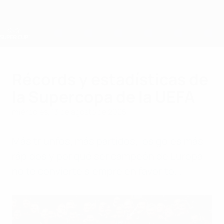
Saltar
al
contenido
principal
Supercopa de la UEFA
Récords y estadísticas de
la Supercopa de la UEFA
miércoles, 13 de agosto de 2025
Más triunfos, más partidos, los goles más
rápidos y por qué ser campeón de Europa
no te convierte siempre en favorito...