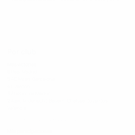
Por club
Más victorias
6
Real Madrid
5
AC Milan, Barcelona
4
Liverpool
3
Atlético de Madrid
2
Ajax, Anderlecht, Bayern, Chelsea, Juventus,
Valencia
Los seis títulos del Real Madrid en la Supercopa
Más participaciones