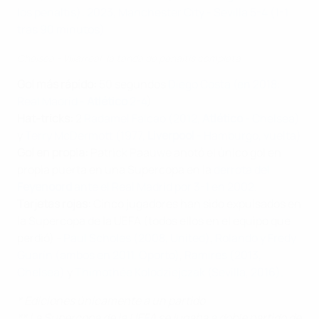
los penaltis);
2023, Manchester City - Sevilla 5-4 (1-1
tras 90 minutos)
Chelsea - Villarreal: la tanda de penaltis completa
Gol más rápido:
50 segundos
Diego Costa (en 2018:
Real Madrid -
Atlético
2-4
)
Hat-tricks:
2
Radamel Falcao (2012,
Atlético
- Chelsea)
y
Terry McDermott (1977,
Liverpool
- Hamburgo, vuelta)
Gol en propia:
Patrick Paauwe anotó el único gol en
propia puerta en una Supercopa en la
derrota del
Feyenoord
ante el Real Madrid por 3-1 en 2002.
Tarjetas rojas:
Cinco jugadores han sido expulsados en
la Supercopa de la UEFA (todos ellos en el equipo que
perdió) -
Paul Scholes (2008, United)
,
Rolando y Fredy
Guarín (ambos en 2011, Oporto)
,
Ramires (2013,
Chelsea)
y
Thimothée Kolodziejczak (Sevilla, 2016).
* Ediciones únicamente a un partido
** La Supercopa de la UEFA se jugaba a doble partido de