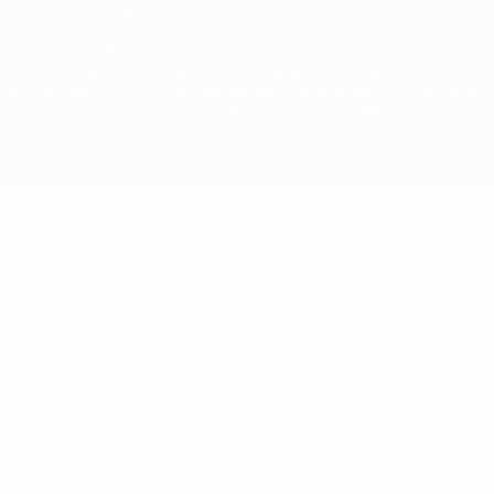
© 1998-2026 UEFA. Todos los derechos reservados
La palabra UEFA, el logo de la UEFA y todas las marcas relacionadas
con las competiciones de la UEFA están protegidas por las marcas
registradas y/o por el copyright de UEFA. Se prohíbe el uso de estas
marcas registradas para uso comercial. El uso de UEFA.com
significa la aceptación de sus Términos, Condiciones y Política de
Privacidad.