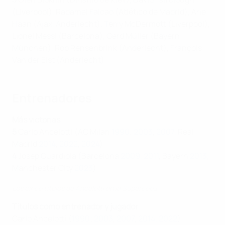
(Liverpool), Radamel Falcao (Atlético de Madrid), Arie
Haan (Ajax, Anderlecht), Terry McDermott (Liverpool),
Lionel Messi (Barcelona), Gerd Müller (Bayern
München), Rob Rensenbrink (Anderlecht), François
Van der Elst (Anderlecht)
Entrenadores
Más victorias
5
Carlo Ancelotti (AC Milan
1990
;
2003
,
2007
, Real
Madrid
2014
,
2022
,
2024
)
4
Josep Guardiola (Barcelona
2009
,
2011
, Bayern
2013,
Manchester City
2023
)
Los cinco títulos de Ancelotti en la Supercopa
Títulos como entrenador y jugador
Carlo Ancelotti (
1990
;
2003
,
2007
,
2014
,
2022
)