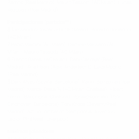
Ramos (Real Madrid), Mauro Tassotti (AC Milan), Lucas
Vázquez (Real Madrid)
Participaciones (partidos**)
8
Alessandro Costacurta (AC Milan), Roberto Donadoni
(AC Milan)
7
Paolo Maldini (AC Milan), Daniele Massaro (AC
Milan), Mauro Tassotti (AC Milan)
6
Franco Baresi (AC Milan), Dani Carvajal (Real
Madrid), Arie Haan (Ajax, Anderlecht), Luka Modrić
(Real Madrid)
5
Dani Alves (Sevilla, Barcelona),
Karim Benzema (Real
Madrid),
Marcel Desailly (AC Milan, Chelsea), Albert
Ferrer (Barcelona, Chelsea), Ronald Koeman (PSV
Eindhoven, Barcelona),
Toni Kroos (Bayern/Real
Madrid),
Attilio Lombardo (Sampdoria, Juventus,
Lazio), Phil Neal (Liverpool)
Máximos goleadores
3
Oleh Blokhin (Dínamo de Kiev), David Fairclough