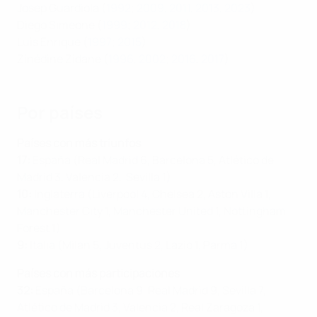
Josep Guardiola (
1992
;
2009
,
2011
,
2013
,
2023
)
Diego Simeone (
1999
;
2012
,
2018
)
Luis Enrique (
1997
;
2015
)
Zinédine Zidane (
1996
,
2002
;
2016
,
2017
)
Por países
Países con más triunfos
17:
España (Real Madrid 6, Barcelona 5, Atlético de
Madrid 3, Valencia 2, Sevilla 1)
10:
Inglaterra (Liverpool 4, Chelsea 2, Aston Villa 1,
Manchester City 1, Manchester United 1, Nottingham
Forest 1)
9:
Italia (Milan 5, Juventus 2, Lazio 1, Parma 1)
Países con más participaciones
32:
España (Barcelona 9, Real Madrid 9, Sevilla 7,
Atlético de Madrid 3, Valencia 2, Real Zaragoza 1,