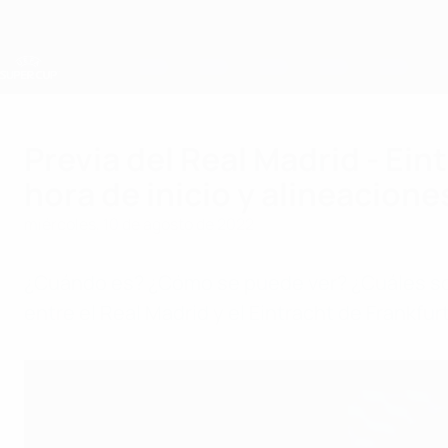
Saltar
al
contenido
principal
Supercopa de la UEFA
Previa del Real Madrid - Ein
hora de inicio y alineacione
miércoles, 10 de agosto de 2022
¿Cuándo es? ¿Cómo se puede ver? ¿Cuáles son 
entre el Real Madrid y el Eintracht de Frankfurt