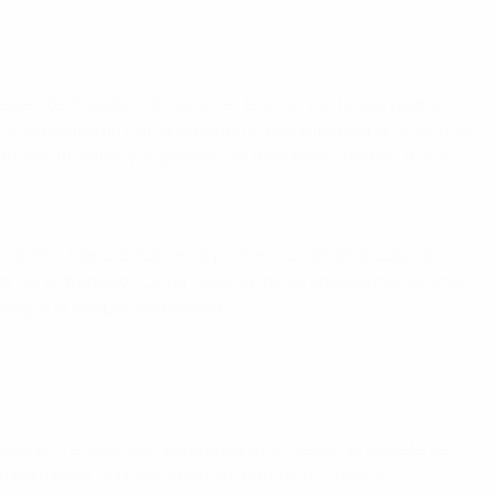
sped del Estadio Olímpico de Helsinki, por lo que podrían
, si el estado de forma lo permite, recompensar al once que
gadores titulares y suplentes del Real Madrid deben tratar
erano, Mario Götze, en la primera ronda de la Copa de
iga. Su entrenador, Oliver Glasner, no se anduvo con bromas
 League la temporada pasada".
había entrenado a un equipo para conseguir el doblete de
ado para estar aquí ganando la Champions League".