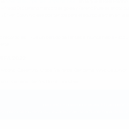
 la
final de la Copa de Europa de 1960
, en la que el Real Madri
Alfredo Di Stéfano marcó tres goles y Ferenc Puskás anotó cua
Erwin Stein hiciese dos tantos para el equipo alemán en la 
 recordó así: "Fue un partido de fantasía. Nunca había visto un 
erte".
 UEFA 2022
y: Modrić, Casemiro, Kroos; Valverde, Benzema, Vinícius Júnior
, Lenz; Kamada; Santos Borré, Lindstrøm
ntó el trofeo en 2021
, pero esto no siempre es así. El campeó
ompleto de los récords y estadísticas de la Supercopa de la U