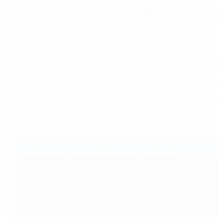
Karim Benzema, delantero del Real Madrid
: "Mañana hay un
que para llegar aquí hay que ganar la Champions League. 
Las sensaciones de Benzema antes de la Supercopa de la UEFA
Oliver Glasner, entrenador del Eintracht
: "Esta es la reco
pasada eliminó a algunos de los mejores equipos de Euro
ocurrirá mañana. Vamos a jugar con confianza porque sab
Kevin Trapp, portero del Eintracht:
"Por supuesto que tengo
que los balones entren, así que mi trabajo no ha cambiad
preparados".
¿Cómo es el Estadio Olímpico de Helsinki?