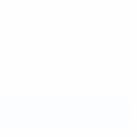
d ganó la competición por quinta vez consecutiva
tro para darle la victoria al equipo español, aunque
segunda parte.
fútbol así, ni creo que lo vuelva a ver. Recitaré los
n de la Copa de Europa/UEFA Champions League ha
EFA
aquí
.