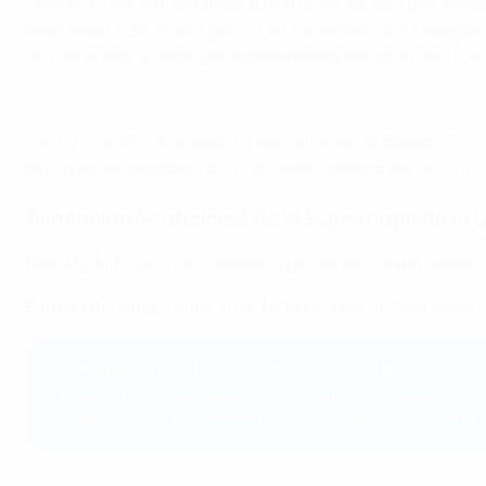
Será el primer enfrentamiento entre ambos equipos desde
venciendo al Eintracht por 7-3 en Hampden Park, Glasgow. 
Richard Kress adelantase momentáneamente al Eintracht y 
Golazos en la Supercopa de la UEFA
Jimmy Johnstone, la leyenda del Celtic, vio el encuentro y lo
nombres de esa delantera madridista hasta el día de mi mu
Alineaciones oficiales de la Supercopa de la
Real Madrid
: Courtois; Carvajal, Éder Militão, Alaba, Mend
Eintracht
: Trapp; Touré, Tuta, N'Dicka; Knauff, Sow, Rode
¿Suele ganar el campeón de la Champions League?
El Chelsea, ganador de la UEFA Champions League,
leva
ganado 26 de las 46 ediciones. Disfruta de un resumen c