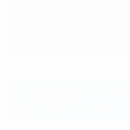
Real Madrid - Eintracht de Frankfurt disputarán este miércoles la
AFP via Getty Images
El Real Madrid y el Eintracht de Frankfurt se enfrentan en 
Información del Real Madrid - Eintracht de Frankfurt
Cuándo
: miércoles 10 de agosto (21:00 HEC hora de inici
Dónde
: Estadio Olímpico de Helsinki
Qué
: el campeón de la UEFA Champions League contra 
Cómo seguirlo:
sigue la cobertura del partido en directo