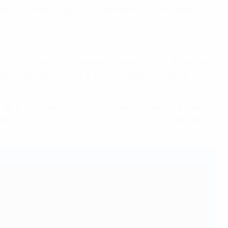
opción cuando juegas en el Real Madrid. Lo más especial es
Madrid que tiene una calidad increíble y que la temporada
da es que siempre hay una oportunidad, y lo mismo
e al Real Madrid en la Supercopa. Mi trabajo es impedir
 sea Vinícius (Júnior) o (Karim) Benzema, pero estamos