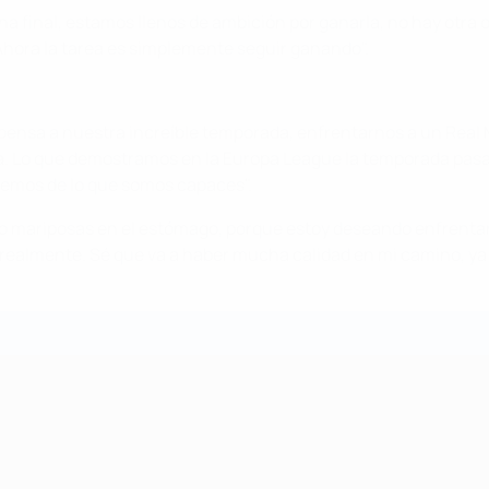
a final, estamos llenos de ambición por ganarla, no hay otra 
Ahora la tarea es simplemente seguir ganando
".
mpensa a nuestra increíble temporada, enfrentarnos a un Real 
pa. Lo que demostramos en la Europa League la temporada pasa
emos de lo que somos capaces".
 mariposas en el estómago, porque estoy deseando enfrentarm
o realmente. Sé que va a haber mucha calidad en mi camino, ya