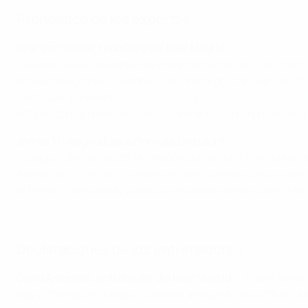
Pronóstico de los expertos
Graham Hunter, reportero del Real Madrid
"Quedan varias sesiones de entrenamiento de gran intensida
producirse golpes o lesiones. Sin embargo, Carlo Ancelotti
fue titular y ganó la
final de la Champions League contra el
esta histórica revancha con el Eintracht con una seriedad
James Thorogood, reportero del Eintracht
"Después de comenzar la temporada con una cómoda victori
Alemania, el Eintracht se derrumbó el viernes con una derr
al término del partido y pidió una notable mejora para tra
Lo mejor de Santos Borré en la Europa League 2021/22
Declaraciones de los entrenadores
Carlo Ancelotti, entrenador del Real Madrid
: "¿Fue la temp
liga y Champions League. Gracias al espíritu, la actitud, 