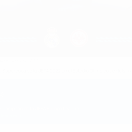
 Supercopa de la UEFA
la Supercopa de la UEFA 2022 en el Estadio Olímpico de Helsinki
o)
el campeón de la UEFA Europa League
 desde aquí