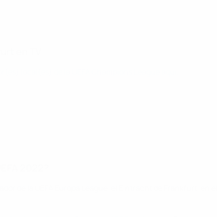
furt en TV
r(es) local(es) de la UEFA Champions League aquí.
 UEFA 2022?
dor de la UEFA Europa League, el Eintracht de Frankfurt, en el