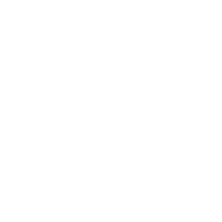
d antes de que los futbolistas del equipo español pisen el cé
 ha sido muy claro en dos cosas. En primer lugar, que intentará
 Liverpool
, alineándolo de inicio. En segundo lugar, que los ju
 absoluta. Que comience el partido".
a y la actuación del mejor jugador del conjunto alemán este v
ota por 1-6 ante el Bayern en su primer partido de la Bundesl
tar de mantener el nivel mostrado por el campeón de la Europa
orada pasada la más increíble de mi carrera? Quizá sí. Nunca 
la calidad y el entusiasmo de mis jugadores nos hemos clasific