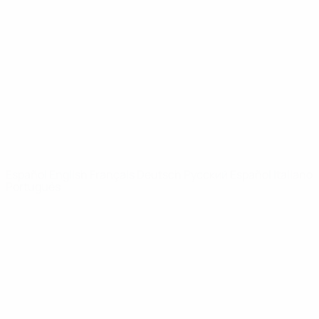
Vídeos
Historia
Noticias
Sobre
PÁGINAS
WEB DE LA
UEFA
UEFA.com
Fundación de la
UEFA
ELEGIR IDIOMA
Español
English
Français
Deutsch
Русский
Español
Italiano
Português
Privacidad
Términos y condiciones
Política de cookies
Ajustes de privacidad