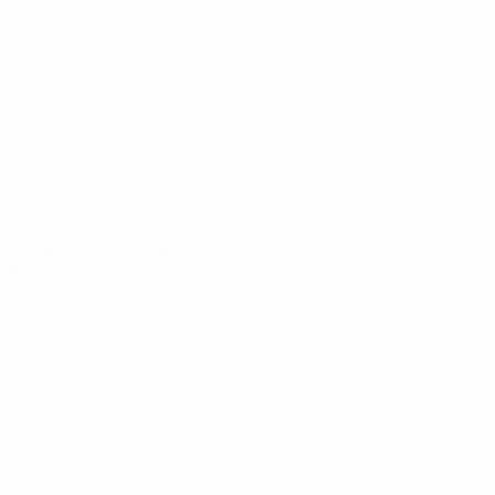
Noticias
Sobre
PÁGINAS
WEB DE LA
UEFA
UEFA.com
Fundación de la
UEFA
ELEGIR IDIOMA
Español
English
Français
Deutsch
Русский
Español
Italiano
Português
Privacidad
Términos y condiciones
Política de cookies
Ajustes de privacidad