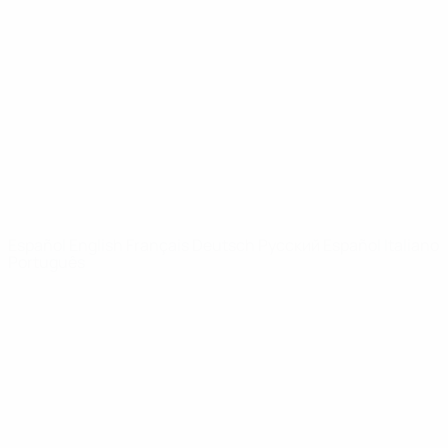
Vídeos
Historia
Noticias
Sobre
PÁGINAS
WEB DE LA
UEFA
UEFA.com
Fundación de la
UEFA
ELEGIR IDIOMA
Español
English
Français
Deutsch
Русский
Español
Italiano
Português
Privacidad
Términos y condiciones
Política de cookies
Ajustes de privacidad