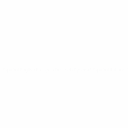
Vídeos
Noticias
PÁGINAS WEB DE LA UEFA
UEFA.com
Fundación de la UEFA
ELEGIR IDIOMA
Español
English
Français
Deutsch
Русский
Español
Italiano
Privacidad
Términos y condiciones
Política de cookies
Ajustes de privacidad