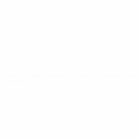
Vídeos
Historia
Noticias
Sobre
PÁGINAS
WEB DE LA
UEFA
UEFA.com
Fundación de la
UEFA
ELEGIR IDIOMA
Español
English
Français
Deutsch
Русский
Español
Italiano
Português
Privacidad
Términos y condiciones
Política de cookies
Ajustes de privacidad