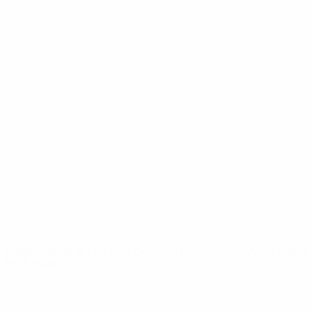
UEFA Youth League
Vídeos
Historia
Noticias
Sobre
PÁGINAS
WEB DE LA
UEFA
UEFA.com
Fundación de la
UEFA
ELEGIR IDIOMA
Español
English
Français
Deutsch
Русский
Español
Italiano
Português
Privacidad