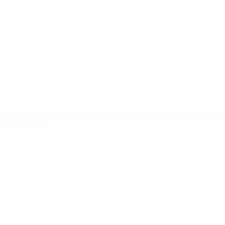
Noticias
Sobre
PÁGINAS
WEB DE LA
UEFA
UEFA.com
Fundación de la
UEFA
ELEGIR IDIOMA
Español
English
Français
Deutsch
Русский
Español
Italiano
Português
Privacidad
Términos y condiciones
Política de cookies
Ajustes de privacidad